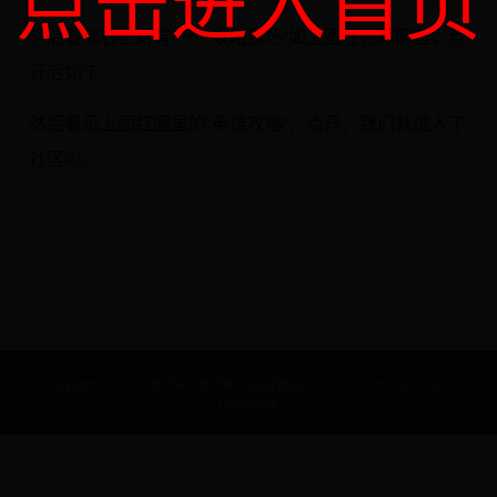
然后看到右上角有一个“攻略技巧”如上图红色圈圈里，点
开后如下：
然后看见上图红圈里的“英雄攻略”，点开，我们就进入了
社区啦。
Copyright © 2020 世界杯_世界杯中国对韩国 - 0123939.com All Rights
Reserved.