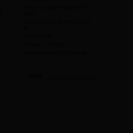
快手为什么会限流 导致限流的4个主
药
要原因
扣扣为什么不能直播？揭秘背后的原
因
网易126免费邮
ID被停用了，怎么恢复
手机信号屏蔽方法及注意事项科普
友情链接