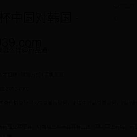
网站首
杯中国对韩国 -
页
939.com
果怎么样@药品通
 人才招聘 | 联系方式 | 手机浏览
2012-0002
基本查询信息及购买信息展示服务，不提供药品交易服务，药品通
。
何药品交易服务，价格信息均来自具备合法资质的网上药店。药
、参考。