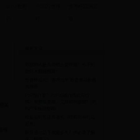
2014世界
今天的世界
世界杯欧洲名
杯
杯
额
最新文章
邓超的人品为何如此受欢迎？私下的
他让人刮目相看！
世界杯巡礼：塞内加尔 奇迹黑马欲再
创神奇
P2P是什麼？P2P的運作模式可行
嗎？有那些風險，又該如何避開？(附
相关
P2P平台總整理)
纹般若的忌讳和讲究（纹般若有什么
好处）
品通
网贷通过后下款要多久？你必须了解
这三种情况！