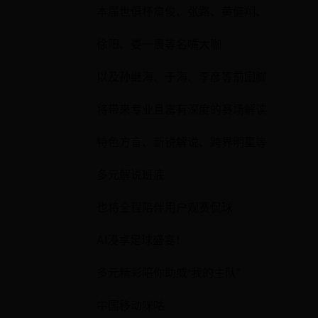
本届世俱杯詹俊、张路、黄健翔、
徐阳、娄一晨等名嘴大咖
以及孙继海、于海、李彦等前国脚
将带来专业且富有深度的赛场解读
特色方言、新锐解说、跨界明星等
多元解说班底
也将全程陪伴用户观赛侃球
AI浸享足球盛宴！
多元精彩陪你助威“我的主队”
中国移动咪咕