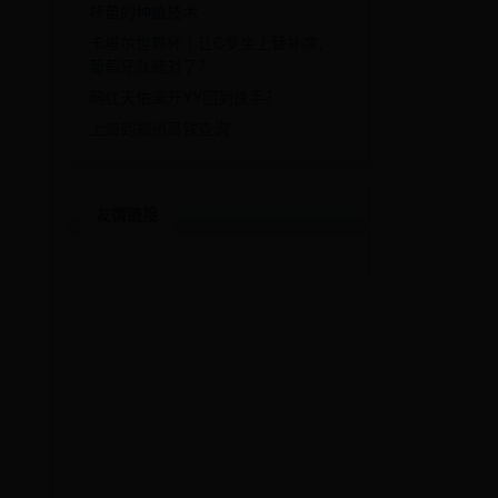
杯苗的种植技术
卡塔尔世界杯丨让C罗坐上替补席，
葡萄牙队赌对了？
网红天佑离开YY回到快手？
上海到郑州高铁查询
友情链接