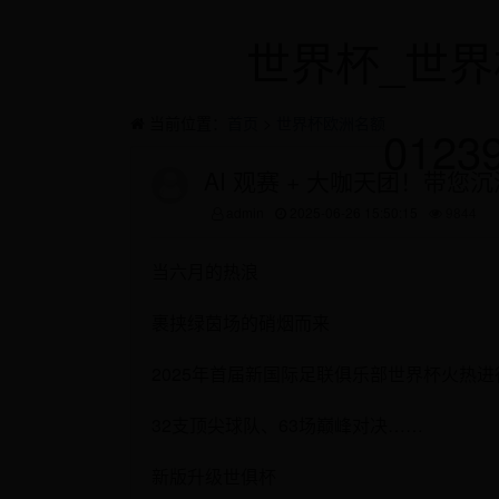
世界杯_世界
当前位置：
首页
>
世界杯欧洲名额
0123
AI 观赛 + 大咖天团！带
admin
2025-06-26 15:50:15
9844
当六月的热浪
裹挟绿茵场的硝烟而来
2025年首届新国际足联俱乐部世界杯火热进
32支顶尖球队、63场巅峰对决……
新版升级世俱杯