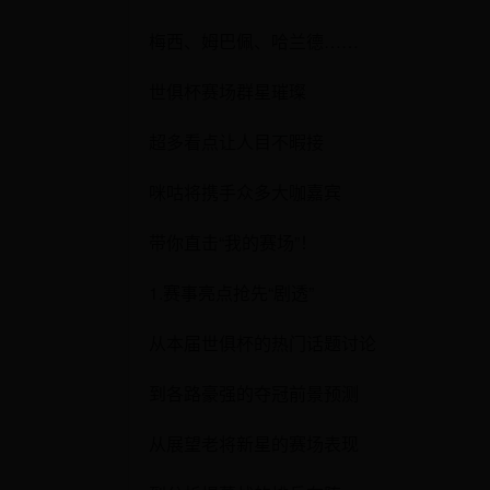
梅西、姆巴佩、哈兰德……
世俱杯赛场群星璀璨
超多看点让人目不暇接
咪咕将携手众多大咖嘉宾
带你直击“我的赛场”！
1.赛事亮点抢先“剧透”
从本届世俱杯的热门话题讨论
到各路豪强的夺冠前景预测
从展望老将新星的赛场表现