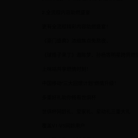
2.全流程内容助燃盛宴
更有全流程精彩内容助燃盛宴！
《豪门盛典》浓缩焦点免熬夜，
《球搭子来了》邀陈梦、孙杨等明星跨界燃
上咪咕共享燃情时刻！
中国移动“三大回馈计划”燃情升级！
多重好礼助你畅看世俱杯
世俱杯网龄礼、爱家礼、星动礼三重大礼
覆盖V1-V5网龄用户