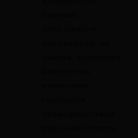
到分析揭幕战的排兵布阵……
在世俱杯揭幕战
特别节目《我的赛场》中
足球解说“黄金搭档”詹俊、张路、
前国脚孙继海、奥运冠军孙杨等嘉宾
将齐聚一堂为广大观众
抢“鲜”解锁世俱杯精彩
2.大咖天团陪你侃球
干货满满的“超强剧透”已准备就绪
阵容强大的大咖天团也已集结完毕