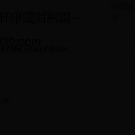
网站首
杯中国对韩国 -
页
939.com
您沉浸式解锁世俱杯观赛体验
行中