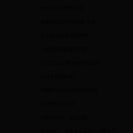
加码系列观赛黑科技
全赛程打造特色“陪看”内容
助力球迷共享燃情时刻
1.硬核黑科技直击现场
为了让球迷“浸”情畅享世俱杯
AI浸享足球盛宴！
中国移动咪咕以硬核黑科技
直击世俱杯现场：
AI智能解说、球星追踪、
赛点识别，带来身临其境的观赛体验。