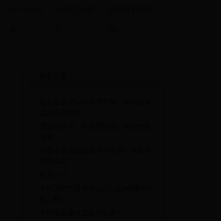
2014世界
今天的世界
世界杯欧洲名
杯
杯
额
最新文章
探索最佳iPhone读书软件：哪款阅读
工具最适合你？
夏日经济学：不花冤枉钱，轻松搞懂
电费
10款心率监测智能手环推荐：哪款才
是你的菜？
防具一览
手机通话记录保存多久？这4种情况你
要了解！
大熊猫走路方式是什么样子