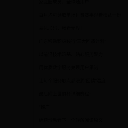
家庭圈成员、全球通用户
每月均可领取单场付费赛事观看权益一份
豪礼加码，畅看无界！
广东移动积极践行“三大回馈计划”
以前沿技术筑基、贴心服务聚力
用优质数字服务兑现用户承诺
让每个服务触点都浸润“回馈”温度
最后附上世俱杯详细赛程~
*推广
继续滑动看下一个轻触阅读原文