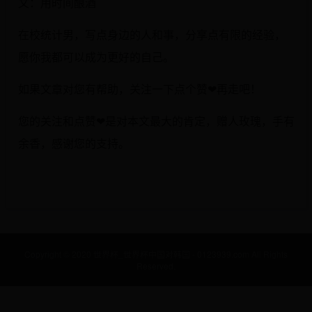
文：用时间酿酒
在校统计男，写点身边的人和事，分享点有限的经验，
愿你我都可以成为更好的自己。
如果文章对您有帮助，关注一下点个赞❤再走吧！
您的关注和点赞❤是对本文最大的肯定，赠人玫瑰，手有
余香，感谢您的支持。
Copyright © 2020 世界杯_世界杯中国对韩国 - 0123939.com All Rights
Reserved.