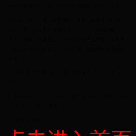
生新的读书感悟，进一步的完善升级我们的知识体系。
一本书只读一次我们能掌握的只有某个颠覆我们价值
观，对我们冲击特别大的知识点，而一些系统的我们不
曾见过的理论很难通过一次的认识就完全掌握，如果我
们能坚持贯彻及时复习，持之以恒，就能够收到良好的
效果。
SQRRR读书法和PQRST读书法基本等同，说法不同而
已。
P: Preview(预读)Q: Question(提问)R: Read (阅读)S: Stat
e（陈述）T: Test（考查）
5：轮流读书法
伟大哲学家马克思的一种独特方法，实践起来很简单，