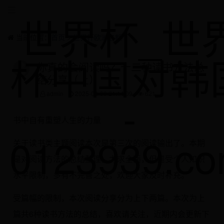
世界杯_世
当前位置：
首页
>
世界杯欧洲名额
杯中国对韩
你真的会阅读吗？十二种读书方法总
结分享（上）
-
admin
2025-06-09 21:14:09
621
书中自有重塑人生的力量
0123939.c
关于读书类主题阅读本次是第三次的阅读输出了。本期
是对阅读方法的总结整理，力求全面，但是受个人知识
水平限制，多有不完善之处，欢迎大家及时补充。
受篇幅的限制，本次阅读分享分为上下两篇。本次为上
篇共6种读书方法的总结，喜欢请关注，近期内会更新下