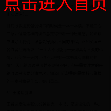
点击进入首页
简单讲就是读一段时间哲学内容就看会诗歌，小说，防
止阅读疲劳。
目前很多朋友强调读书的时候要一本一本读，不能三心
二意，但是这样的读书总觉得带着一种压迫感，轮流读
书法好比我们上课总会穿插着不同的课程，正如英国著
名作者毛姆所说：“一个人不可能每一天都具有不变的心
情，即使在一天内，也不见得对一本书具有同样的热
情”。因此轮流读书法并不见得不好，但是需要注意的是
轮流读书法要分清主次，知道自己短期内需要核心掌握
的一本书籍是什么，突出重点。
6：王者速度法
王者速度法主张30分钟读完一本书，是速读法的一种。