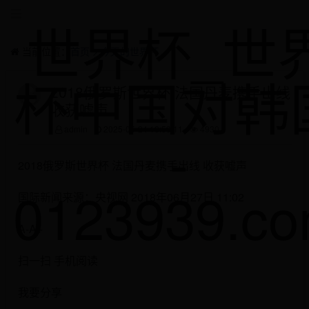
世界杯_世
当前位置：
首页
>
今天的世界杯
杯中国对韩
2018俄罗斯世界杯 法国丹麦携手出线
收获嘘声
-
admin
2025-05-24 18:53:11
4930
2018俄罗斯世界杯 法国丹麦携手出线 收获嘘声
0123939.c
国际新闻来源：央视网 2018年06月27日 11:02
A-A+
扫一扫 手机阅读
我要分享