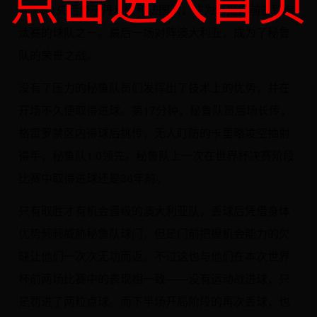
两个0:1先后负于丹麦队和法国队，成为首批提前告别淘
汰赛的球队之一。最后一场对阵澳大利亚，成为了秘鲁
队的荣誉之战。
没有了压力的秘鲁队员们发挥出了技术上的优势，并在
开场不久便取得进球。第17分钟，秘鲁队员后场长传，
格雷罗禁区内得球后挑传，无人盯防的卡里略凌空抽射
得手，秘鲁队1:0领先。秘鲁队上一次在世界杯决赛阶段
比赛中取得进球还是36年前。
只有取胜才有机会晋级的澳大利亚队，丢球后凭借身体
优势频频威胁秘鲁队球门，但是门前把握机会能力的欠
缺让他们一次次无功而返。不过这也与他们在本次世界
杯前两场比赛中的表现相一致——没有运动战进球，只
是罚进了两粒点球。而下半场开局阶段的再次丢球，也