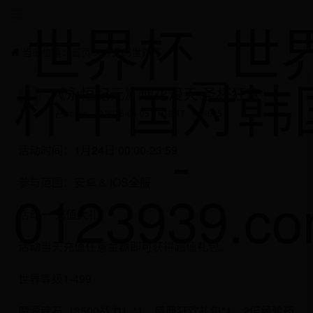
世界杯_世
当前位置：
首页
>
今天的世界杯
杯中国对韩
《永恒纪元》烟花漫天 圣杯狂欢
admin
2025-05-05 21:12:47
3605
-
活动时间：1月24日 00:00-23:59
参与范围：安卓 & IOS全服
0123939.c
活动一 充值大礼
活动当天充值任意金额即可获得超值礼包。
世界等级1-499
魔源魂石（3500战力）*1，盛典狂欢礼包*1，2倍经验药