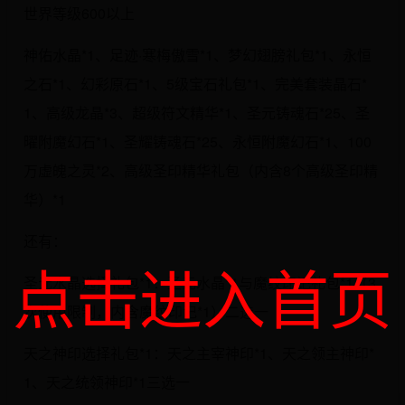
世界等级600以上
神佑水晶*1、足迹·寒梅傲雪*1、梦幻翅膀礼包*1、永恒
之石*1、幻彩原石*1、5级宝石礼包*1、完美套装晶石*
1、高级龙晶*3、超级符文精华*1、圣元铸魂石*25、圣
曜附魔幻石*1、圣耀铸魂石*25、永恒附魔幻石*1、100
万虚魄之灵*2、高级圣印精华礼包（内含8个高级圣印精
华）*1
还有：
点击进入首页
圣元水晶选择礼包*1：圣元水晶*1与魔纹印记礼包*1（3
次使用限制，内含魔纹印记*1）二选一
天之神印选择礼包*1：天之主宰神印*1、天之领主神印*
1、天之统领神印*1三选一