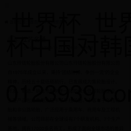
世界杯_世
当前位置：
首页
>
今天的世界杯
杯中国对韩
江苏名通
admin
2025-10-31 01:46:50
5438
-
山东玲珑轮胎股份有限公司山东玲珑轮胎股份有限公司
自1975年成立以来，秉持“团结拼搏、争创一流”的企业
0123939.c
精神，历经五十载砥砺前行，已发展成为集轮胎设计、
开发、制造、销售与服务于一体的绿色低碳轮胎企业，
主要产品包括乘用及轻卡子午线轮胎、卡客车子午线轮
胎和非公路轮胎，广泛应用于乘用车、商用车及工程机
械等领域。公司目前在全球设有7个研发机构、7个生产
基地，拥有17000多名员工，形成了面向全球市场的差异