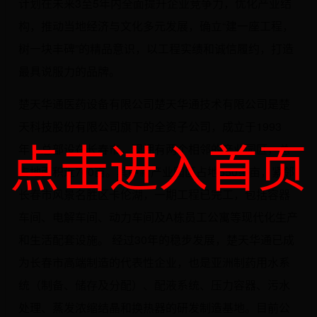
计划在未来3至5年内全面提升企业竞争力，优化产业结
构，推动当地经济与文化多元发展，确立“建一座工程，
树一块丰碑”的精品意识，以工程实绩和诚信履约，打造
最具说服力的品牌。
楚天华通医药设备有限公司楚天华通技术有限公司是楚
天科技股份有限公司旗下的全资子公司，成立于1993
点击进入首页
年，总部设在长春市，现拥有两个相邻的产业园区，总
占地面积近700亩。其中新产业园区占地550余亩，紧邻
长春市风景名胜区卡伦湖，一期工程已完工，包括容器
车间、电解车间、动力车间及A栋员工公寓等现代化生产
和生活配套设施。 经过30年的稳步发展，楚天华通已成
为长春市高端制造的代表性企业，也是亚洲制药用水系
统（制备、储存及分配）、配液系统、压力容器、污水
处理、蒸发浓缩结晶和换热器的研发制造基地。目前公