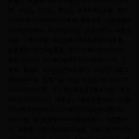
质运作，主要生产设备有压铸机，CNC加工中心，落料
模，油压机，打砂机，震光机，表面处理设备等。基于I
SO9001和ISO/TS16949为基础的质量体系，并拥有精密
的三坐标测量仪、实时检测X光机、光谱分析仪、盐雾测
试箱、工具显微镜、非标测量工具及各类校准设备等。
能高度符合国际规格要求，成为广大客户的合作伙伴。
昌恒（SCPD）以完善的管理系统及优质客户关系，用
高效、高品质、优质服务于全球客户。 公司为广大员工
提供良好平台，前景广阔，欢迎广大有志之士加入SCP
D与公司共同发展！ 公司福利 基层员工薪资待遇： 基层
作业员1530元/人/月（维修部，工模部底薪1630）+全勤
50元+夜班补助8元/班+工作餐（另压铸部有出勤补贴、
加班补贴，每月最高累计500元绩效奖金）。试用期1个
月，试用期1个月以后根据表现调薪，综合工资4000-550