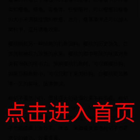
类如鲤鱼、鲫鱼、青鱼等。在使用时，可以根据目标鱼
的大小来调整挂饵的数量。此外，桑葚渣滓还可以加入
窝料中，提升诱鱼效果。
樱桃则是另一种经典的钓鱼饵料。樱桃的历史悠久，在
古代就被视为珍贵的水果。樱桃的甜中带酸的味道对鱼
类有很强的吸引力。使用樱桃钓鱼时，可以直接挂钩，
如果目标鱼较小，可以只取下果肉挂钩。白樱桃更是难
得一见的美味，值得尝试。
枸杞子虽然小巧，但其强大的诱饵效果不容忽视。枸杞
点击进入首页
子可以买到干果，也可以自己种植。干果可以直接挂
钩，入水后会慢慢舒展，非常显眼。用冷水泡过的枸杞
子也能提高上鱼效率。啤酒、米酒或黄酒泡枸杞子也是
常见的做法，效果显著。