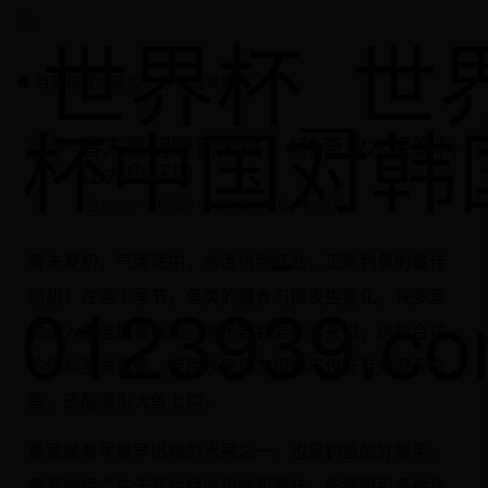
世界杯_世
当前位置：
首页
>
今天的世界杯
杯中国对韩
春末夏初野钓大鱼，4种奇效水果饵料
让大鱼狂口
-
admin
2025-09-20 20:48:02
2075
春末夏初，气温适中，水温恰到好处，正是钓鱼的最佳
0123939.c
时机！在这个季节，鱼类的摄食习惯发生变化，许多鱼
类进入最佳摄食状态。对于野钓爱好者来说，选择合适
的饵料至关重要。使用水果作为饵料不仅能有效避开杂
鱼，还能吸引大鱼上钩。
桑葚是春季最早出现的水果之一，也是钓鱼的好帮手。
桑葚的特点在于其独特的甜味和酸味，能够吸引多种鱼