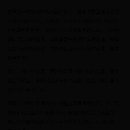
香蕉是一种多功能的钓鱼好帮手。香蕉的香甜味道受到
各种鱼类的喜爱。直接将一小块香蕉挂钩即可，特别适
合钓草鱼和鲤鱼。更好的方法是将香蕉捣成糊，与谷物
饵料混合制成搓饵，这样能更好地发挥其香甜味。发酵
后的香蕉效果更佳，甜味浓郁且带有轻微的酒味，非常
适合钓鱼。
除了上述四种水果，菠萝和草莓也是不错的选择。菠萝
适合钓草鱼，草莓则适用于多种鱼类。这些水果都能为
钓鱼增添更多乐趣。
回顾这四种水果饵料的独特魅力及其适用情况，不难发
现它们在钓鱼中的重要作用。鼓励钓友们尝试这些饵
料，分享野钓经历并关注更多钓鱼小技巧。返回搜狐，