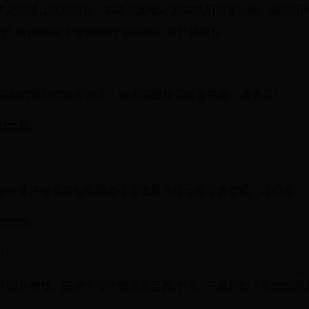
之后禁止这些设备。如果在卸载之前未禁用设备控制，请使用 W
ntec Endpoint Protection 客户端组件
能”来删除或添加防护组件，而无需重新安装客户端。请参见：
或删除功能。
ction Manager 客户端安装功能集选项修改整个组上的安装功能。请参见：
或删除功能。
r
tion Manager 相当简单，应基于每个管理服务器进行。下表列出了与此过