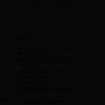
2014世界
今天的世界
世界杯欧洲名
杯
杯
额
最新文章
捲起袖子動手做 SEO Part's 1 - 開始
優化你的網站的 SEO
侠盗飞车圣安地列斯怎么泡妞 圣安地
列斯泡妞攻略
Hades哈迪斯什么BD厉害 主流build
伤害详解分析[多图]
漫画用什么笔上色好？
Redis为什么如此受欢迎（redis用什
么用）
法失败
如何完成支线任务-过来这里小猫