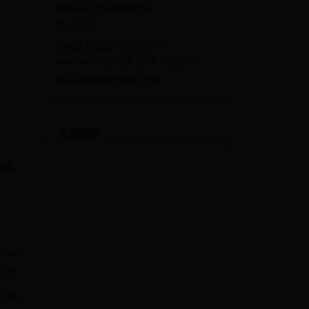
苹果手机怎么隐藏软件
玑的解释
小哨兵至尊版V9.0还原卡(
xiaoshaobing 至尊版V9.0还原卡 )
java中的数组长度的计算
。
友情链接
策略
tec
除已
件设备