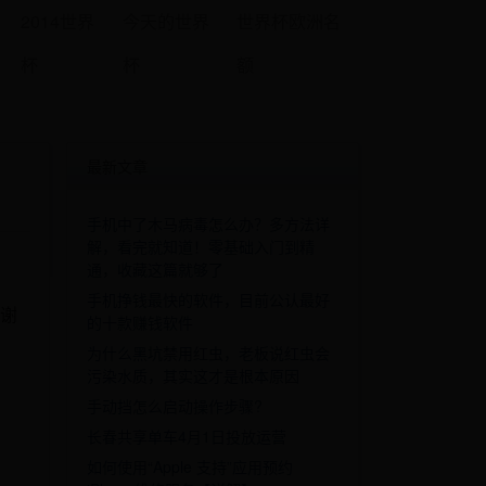
2014世界
今天的世界
世界杯欧洲名
杯
杯
额
最新文章
手机中了木马病毒怎么办？多方法详
解，看完就知道！零基础入门到精
通，收藏这篇就够了
手机挣钱最快的软件，目前公认最好
谢
的十款赚钱软件
为什么黑坑禁用红虫，老板说红虫会
污染水质，其实这才是根本原因
手动挡怎么启动操作步骤?
长春共享单车4月1日投放运营
如何使用“Apple 支持”应用预约