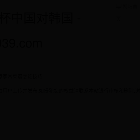
网站首
杯中国对韩国 -
页
939.com
荐家常菜谱烹饪技巧
用户上传并发布,如侵犯您的权益请联系本站进行审核和删除,谢