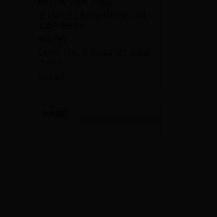
iPhone维修服务【详解】
地下城与勇士附魔师升级攻略 - 详细
指南与技巧推荐
贴纸相机
Chapter153、他怎么会在这？还被捅
了一刀？
钢琴配件
友情链接