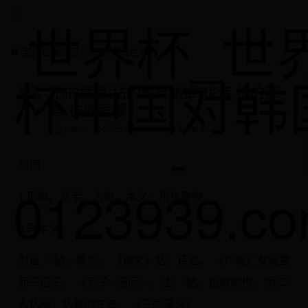
世界杯_世
当前位置：
首页
>
今天的世界杯
杯中国对韩
拈的意思,拈的解释,拈的拼音,拈的部
首,拈的笔顺
-
admin
2025-07-03 00:54:13
6573
动词
0123939.c
1.形声。从手，占声。本义：用指取物。
2.同本义。
引证 ：拈，揶也。 《说文》拈，持也。 《广雅》女何蚩
而三招子。 《列子 · 汤问》。注：“拈，指取物也。”我二
人拈阄，拈着的先去。 《三国演义》