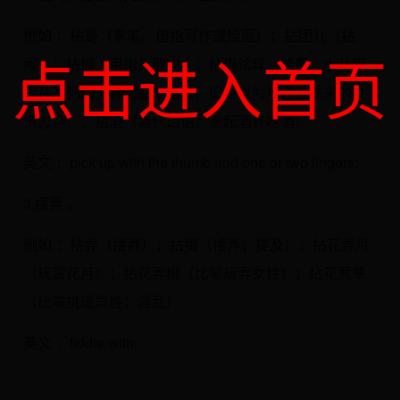
例如 ：拈毫（拿笔。借指写作或绘画）；拈团儿（拈
点击进入首页
阄）；拈撮（用指头取物）；拈周试晬（抓周。小儿周
岁从罗列的多种物品中拈取，旧俗以为可预测未来的性
情志趣）；拈酒（唐代口语。拿起酒杯吃酒）
英文 ：pick up with the thumb and one or two fingers;
3.摆弄 。
例如 ：拈弄（摆弄）；拈掇（摆弄；提及）；拈花弄月
（玩赏花月）；拈花弄柳（比喻玩弄女性）；拈花惹草
（比喻挑逗异性；淫乱）
英文 ：fiddle with;