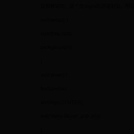
正如我说的，这个是libgdx的高度封装，所以
void setup() {
size(680, 320);
background(0);
}
void draw() {
textSize(64);
textAlign(CENTER);
text("Hello World", 200, 200);
}