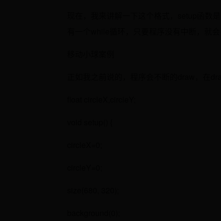
现在，我来讲解一下这个格式，setup函数
有一个while循环，只要程序没有中断，就会
移动小球案例
正如我之前说的，程序会不断的draw，在d
float circleX,circleY;
void setup() {
circleX=0;
circleY=0;
size(680, 320);
background(0);