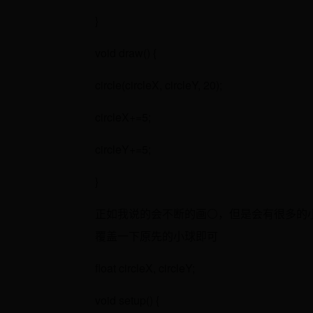
}
void draw() {
circle(circleX, circleY, 20);
circleX+=5;
circleY+=5;
}
正如我说的会不断的画⚪，但是会有很多的
覆盖一下原先的小球即可
float circleX, circleY;
void setup() {