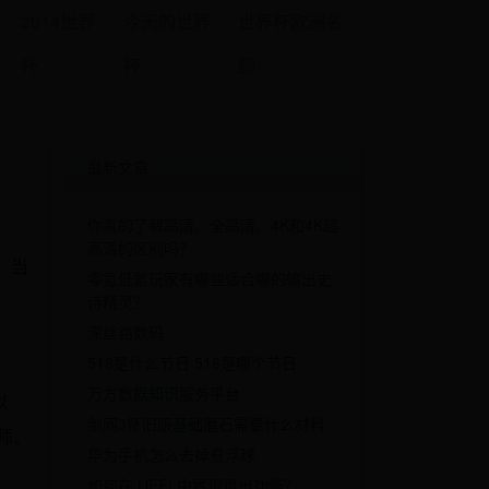
2014世界
今天的世界
世界杯欧洲名
杯
杯
额
最新文章
你真的了解高清、全高清、4K和4K超
高清的区别吗？
通，当
零氪低氪玩家有哪些适合哪的输出史
诗精灵？
深丝路数码
518是什么节日 518是哪个节日
万方数据知识服务平台
以
剑网3怀旧服基础磨石需要什么材料
师、
华为手机怎么去掉悬浮球
如何在 UEFI 中實現退出功能？