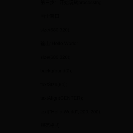
第三步：开始玩转processing
画个窗口
size(680,320);
输出"Hello World"
size(680,320);
background(0);
textSize(64);
textAlign(CENTER);
text("Hello World", 200, 200);
规范格式