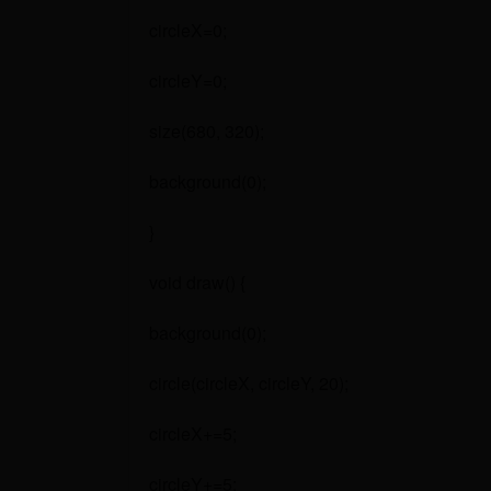
circleX=0;
circleY=0;
size(680, 320);
background(0);
}
void draw() {
background(0);
circle(circleX, circleY, 20);
circleX+=5;
circleY+=5;