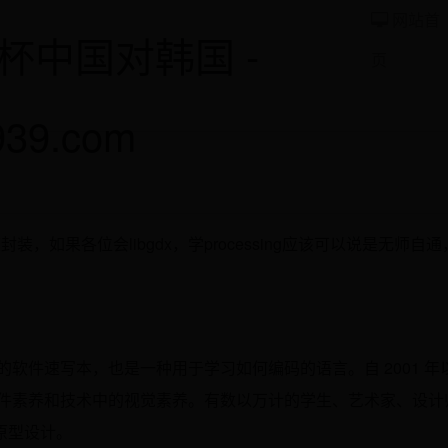
网站首
杯中国对韩国 -
页
939.com
高度封装，如果各位会libgdx，学processing应该可以说是无师自
灵活的软件速写本，也是一种用于学习如何编码的语言。自 2001 年
术中的软件素养和技术中的视觉素养。有数以万计的学生、艺术家、设计
原型设计。