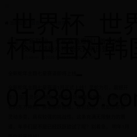
世界杯_世
当前位置：
首页
>
今天的世界杯
杯中国对韩
全新联动、七星赛道爆料！首发S车
皮肤【终极众神-倚天】明日登场！
-
admin
2025-12-02 23:50:46
180
全新蛇年主题七星赛道即将上线
0123939.c
全新蛇年主题七星赛道1月正式上线！灵蛇为引，震撼开
年！ 国风灵蛇主题融入赛道，场景美轮美奂，流露出 古
老的东方神韵。赛道曲折蜿蜒，跌宕起伏，犹如灵蛇般
灵动多变，具有较强的挑战性。这条充满无限魅力的赛
道，车手们是不是已经跃跃欲试了呢？别着急， 明年1月
等你前来挑战！