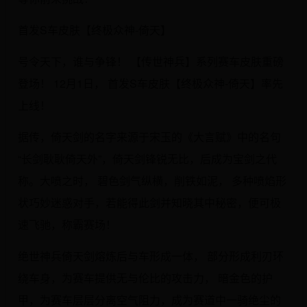
首发S车皮肤【终极众神-倚天】
号令天下，谁与争锋！ 【传世神兵】系列赛车皮肤重磅
登场！ 12月1日， 首发S车皮肤【终极众神-倚天】率先
上线！
据传，倚天剑的名字来源于宋玉的《大言赋》中的名句
“长剑耿耿倚天外”，倚天剑锋锐无比，后成为宝剑之代
称。大喷之时， 碧色剑气纵横，削铁如泥， 多种喷焰形
状巧妙迷惑对手，若能得此剑并知晓其中秘密，便可极
速飞驰，称霸赛场！
绝世神兵倚天剑熔炼后与车形成一体， 部分形成利刃环
绕车身，为赛车提供无与伦比的攻击力， 暗金色的护
甲，为赛车层层分离空气阻力，成为赛道中一骑绝尘的