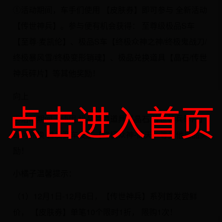
①活动期间，车手们使用 【皮肤券】即可参与 全新活动
【传世神兵】。参与便有机会获得： 至尊级极品S车
【至尊·麦凯伦】、极品S车【终极众神之神/终极鬼战刀/
终极暴风雪/终极变形销魂】、极品兑换道具【晶石/传世
神兵碎片】等其他奖励！
向上
点击进入首页
②活动期间，使用 极品兑换道具【晶石/传世神兵碎片】
即可兑换 首发赛车皮肤【终极众神-倚天】等其他极品奖
励！
小橘子温馨提示：
（1）12月1日-12月6日，【传世神兵】系列首发尝鲜
价， 【皮肤券】单笔10个限时1折， 限购1次！