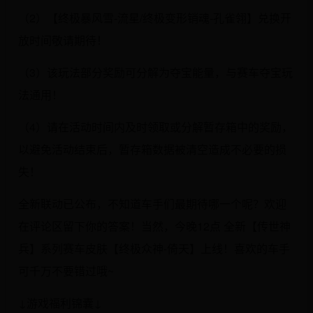
（2）【终极暴风雪-流星/终极变形销魂-孔雀翎】兑换开
放时间敬请期待！
（3）该玩法部分奖励可分解为夺宝能量，与赛车夺宝玩
法通用！
（4）请在活动时间内及时领取或分解暂存箱中的奖励，
以避免活动结束后，暂存箱数据被清空造成不必要的损
失！
全新联动已公布，不知道车手们最期待哪一个呢？欢迎
在评论区留下你的答案！当然，今晚12点 全新【传世神
兵】系列赛车皮肤【终极众神-倚天】上线！喜欢的车手
可千万不要错过哦~
↓游戏福利锦囊↓