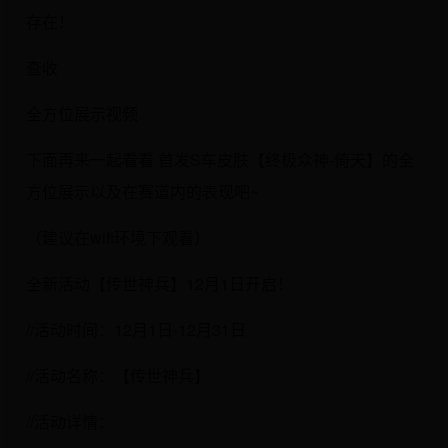
存在！
查收
全方位展示视频
下面再来一起看看 首发S车皮肤【终极众神-倚天】的全
方位展示以及在赛道内的表现吧~
（建议在wifi环境下观看）
全新活动【传世神兵】12月1日开启！
//活动时间：12月1日-12月31日
//活动名称：【传世神兵】
//活动详情：