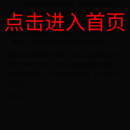
纹，以不同色调的红色展现球场、看台和球员通道等元
点击进入首页
素。黑白撞色 V 领、袖口及黑色的肩部三条纹颇具时尚
感，白色的 adidas 标志及赞助商标志对比鲜明，展现了
这款球衣的独特魅力。后领处的「Theatre of Dreams」
（梦剧场）字样则再次向俱乐部悠久的历史致敬。
球员版球衣建议零售价 RMB 1,099 元，球迷版球衣建议
零售价 RMB 599 元，均自即日起登陆曼联官方店铺、ad
idas 指定零售店，以及 adidas 线上商城、官方 APP 及
小程序。
阅读全文