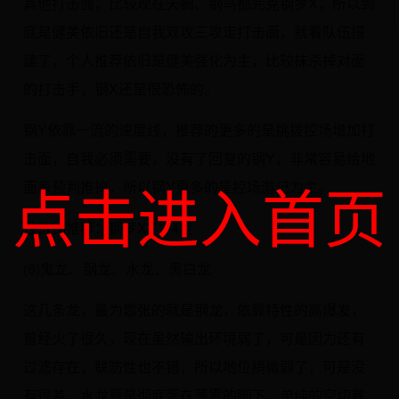
其他打击面，比较现在天蝎、钢鸟都完克钢梦X，所以到
底是健美依旧还是自我双攻三攻走打击面，就看队伍搭
建了，个人推荐依旧是健美强化为主，比较抹杀掉对面
的打击手，钢X还是很恐怖的。
钢Y依靠一流的速度线，推荐的更多的是挑拨控场增加打
击面，自我必须需要，没有了回复的钢Y，非常容易给地
点击进入首页
面系预判推掉，所以钢Y更多的是控场游记为主。
性价比推荐：钢梦XY：4星
(6)鬼龙、钢龙、水龙、黑白龙
这几条龙，最为嚣张的就是钢龙，依靠特性的高爆发，
曾经火了很久，现在虽然输出环境弱了，可是因为还有
过滤存在，联防性也不错，所以地位稍微弱了，可是没
有很差，水龙算是彻底死在薄雾的脚下，单纯的空切暴