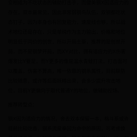
变相成为不吃状态的辅助打击手，而健美钢X因适应力的
存在，双本最常见，因此非常弱钢鸟队伍，双钢都吃状
态钉子，因为本身也有回复能力，速度线也够，所以战
术地位还是存在，只是单纯作为主力输出，价格和地位
明显低于同价的创世，所以开局土豪，推荐的是创世开
局，而不是钢梦开局，而XY对比，拥有适应力的X伤害
爆发比Y要足，而Y更多的像是温水青蛙打法，打击面可
以覆盖，伤害不算高，唯一依靠的钢系属性，目前联防
比较随意，或许等后面妖精出来，会多少提升攻击地
位，目前Y更偏向于取代普通Y的地位，做辅助控场。
推荐转型点：
钢X因为适应力的情况，舍去双本保留一本，格斗系或许
目前比较吃香，钢系流星拳因为命中的原因，可考虑换