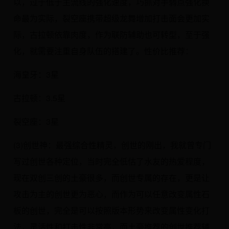
以，过于低于主流线的强化速度，巧抓对手弱点强化换
命最为实际，裂空座携带超级龙舞增加打击面会更加实
际，古拉顿依靠肉度，作为联防辅助也可转型，至于强
化，就需要注重自身队伍的搭建了。性价比推荐：
海皇牙：3星
古拉顿：3.5星
裂空座：3星
(3)创世神：最强综合性精灵，创世的刚出，我就曾专门
写过创世各种定位，当时完全低估了水友的热爱程度，
现在双创三创的土豪很多，而创世专属的存在，更是让
攻击为主的创世更为恶心，而作为可以任意改变属性石
板的创世，完全是可以按照版本形势来改变属性变化打
法，灵活性和打击性非常高，而土豪推荐的创世推荐辅