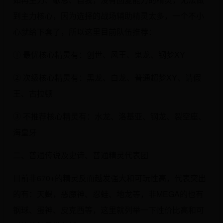
到主力核心，因为选择的战场辅助精灵太多，一个不小
心就给下套了，所以这里目前队伍推荐：
① 最优核心精灵有：创世、风王、鬼龙、钢梦XY
② 次级核心精灵有：黑龙、白龙、普通超梦XY、请假
王、古拉顿
③ 不推荐核心精灵有：水龙、洛基亚、钢龙、裂空座、
海皇牙
二、普通传说及史诗、普通精灵代表团
目前非670+的精灵反而越发强大和可玩性高，代表突出
的有：天蝎，恶魔神、忍蛙、地龙等，非MEGA的也有
钢球、蛋神、皮克西等，这里就列举一下性价比高和可