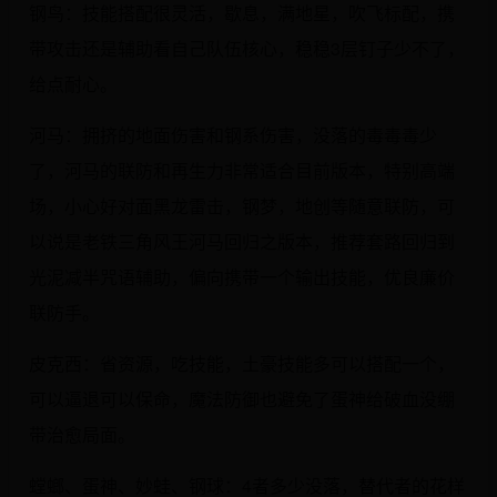
钢鸟：技能搭配很灵活，歇息，满地星，吹飞标配，携
带攻击还是辅助看自己队伍核心，稳稳3层钉子少不了，
给点耐心。
河马：拥挤的地面伤害和钢系伤害，没落的毒毒毒少
了，河马的联防和再生力非常适合目前版本，特别高端
场，小心好对面黑龙雷击，钢梦，地创等随意联防，可
以说是老铁三角风王河马回归之版本，推荐套路回归到
光泥减半咒语辅助，偏向携带一个输出技能，优良廉价
联防手。
皮克西：省资源，吃技能，土豪技能多可以搭配一个，
可以逼退可以保命，魔法防御也避免了蛋神给破血没绷
带治愈局面。
螳螂、蛋神、妙蛙、钢球：4者多少没落，替代者的花样