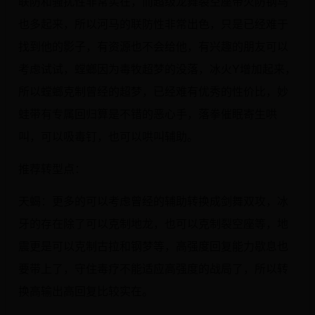
联防和骚扰性非常实在，而超级龙舞裂空座带火防钢鸟
也多起来，所以河马的联防性非常出色，只是已经难于
找到他的影子，有资源也不会给他，有兴趣的朋友可以
考虑试试，螳螂因为毒牧超梦的没落，冰火Y增加起来，
所以螳螂克制曾经的超梦，已经难有优秀的性价比，妙
蛙带有专属回归算是不错的恶心手，落拳催眠寄生哄
叫，可以吸毒钉，也可以哄叫辅助。
推荐转型点：
天蝎：更多的可以考虑曾经的辅助转换成剑舞双攻，冰
牙的存在除了可以克制地龙，也可以克制裂空座等，地
震更是可以克制古拉和钢梦等，高强度回复能力歇息也
要带上了，守住毒疗不能适应高强度的战局了，所以转
换高输出高回复比较实在。