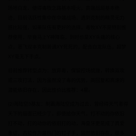
场地白龙，使得毒牧之路基本哑火，高端战局基本绝
迹，目前活跃性集中在中端战场，遇到克制的精灵无力
感比较强，如果队伍有更好的选择，毒牧XY不是特别推
荐使用，毕竟马上Y神降临，到时也是XY头痛的核心
点，恶飞双本克制普通XY死死的，配合白龙队伍，超梦
XY毫无下手点。
目前推荐转型点为：放弃毒，保留控场挑拨，转换双攻
或三攻打法，因为虽然没了毒的优势，高回复和高速的
潜能依旧存在，因此性价比推荐：4星。
(2)海陆空3基友：制霸海陆空成为过去，曾经得天气者得
天下的局面已经少了，即使给你天气，打不动的你依旧
打不动，打的动你的依旧打的动，海皇牙更是成了真爱
象征，古拉作为最热门的钉子手，固然依旧存在，很多