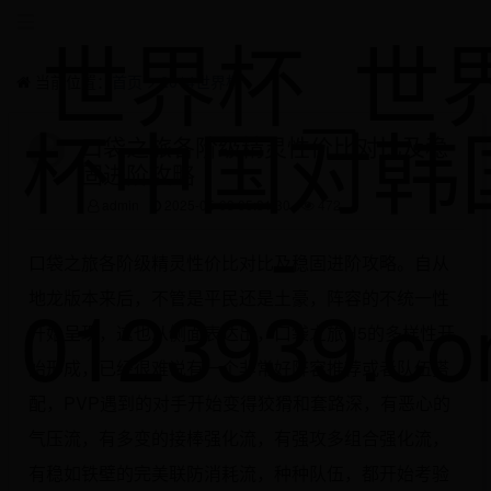
世界杯_世
当前位置：
首页
>
2014世界杯
杯中国对韩
口袋之旅各阶级精灵性价比对比及稳
固进阶攻略
-
admin
2025-05-03 05:31:30
472
口袋之旅各阶级精灵性价比对比及稳固进阶攻略。自从
0123939.c
地龙版本来后，不管是平民还是土豪，阵容的不统一性
开始呈现，这也从侧面表达出，口袋之旅H5的多样性开
始形成，已经很难说有一个非常好阵容推荐或者队伍搭
配，PVP遇到的对手开始变得狡猾和套路深，有恶心的
气压流，有多变的接棒强化流，有强攻多组合强化流，
有稳如铁壁的完美联防消耗流，种种队伍，都开始考验