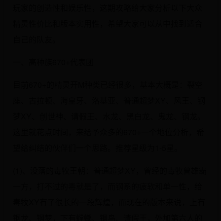
玩家的创造性和娱乐性，这期攻略给大家分析以下大众
精灵性价比和版本实用性，希望大家可以从中找到适合
自己的队友。
一、高种族670+代表团
目前670+的精灵开M种类已经很多，基本大概是：裂空
座、古拉顿、海皇牙、洛基亚、普通超梦XY、风王、钢
梦XY、创世神、请假王、水龙、黑白龙、鬼龙、钢龙。
这里就花点时间，来给予众多的670+一个地位分析，希
望给纠结的伙伴们一个思路。推荐星级为1-5星。
(1)、没落的毒牧王朝：普通超梦XY，曾经的毒牧曾雄霸
一方，打不过的毒就是了，而钢系的疲软和单一性，给
毒牧XY有了很长的一段辉煌，而现在的版本来说，上有
钢龙、钢梦，下有螳螂、钢鸟、请假王，外加第六人的