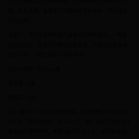
可以让洛基亚回归队伍搭建，而单纯的输出已经没有出
路，而非真爱，洛基亚可代替的精灵也很多，非必须存
在的价值了。
请假王：请假王依靠的集气对焦打高爆发输出，一般系
的抗性优良，而且还有懒惰回复技能，只要对面没有骚
扰状态手，请假王输出环境非常好。
性价比推荐：风王：4星
洛基亚：3星
请假王：4星
(5)、钢梦XY：钢梦刚来的时候，除雾的稀少外加风王的
仓库性，钢鸟也没来，命玉X火了一把，健美双本打击伤
害非常吃香和恐怖，而钢Y依旧不温不火，没有紧张感，