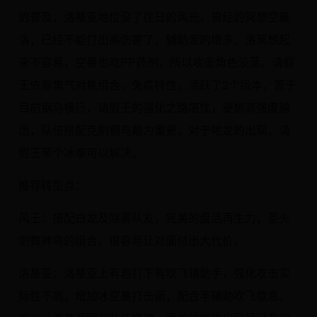
的普及，洛基亚地位没了往日的风光，曾经的冥想空暴
洛，已经不能打出高伤害了，辅助宠的增多，洛冥想起
来不容易，空暴也吃PP药剂，所以攻击角色没落。请假
王依靠集气对焦组合，免疫特性，活跃了2个版本，苦于
目前钢鸟横行，请假王的强化之路堪忧，要想高强度输
出，队伍搭配克制钢鸟最为重要，对于地龙的出现，请
假王带个冰拳可以解决。
推荐转型点：
风王：搭配白龙及除雾队友，完美的盘活再生力，圣火
剑舞神鸟的组合，很容易让对面付出大代价。
洛基亚：洛基亚上有岩钉下有吹飞辅助手，强化攻击实
际性不高，增加冰空暴打击面，配合半辅助吹飞歇息，