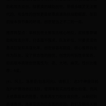
助和攻击双创，除雾类的辅助创世，是很多精灵无法替
代的，攻击性的创世更是依靠高速高抗站稳脚跟，在目
前版本快节奏的环境，创世是当之不二的一哥。
推荐转型点：单核创世主推攻击核心地位，双核推荐辅
助和攻击分开，打击面不强求，队友补位，只要灵活依
靠高回复和高强化率，创世很容易翻盘，核心推荐白龙
作为队友，没了状态性的担忧，创世的可玩性非常高，
目前版本高效创世属性为：恶、大地、幽灵。性价比推
荐：5星。
(4)、风王、洛基亚(包含闪光)、请假王：这3个神兽目前
在PVP赛场依旧活跃，使用率和实战性都比较强，而风
王依靠版本的愿意，依靠再生力和优良抗性，从新回到
高端赛场，洛基亚因为打击面的原因，岩钉及钢鸟天蝎