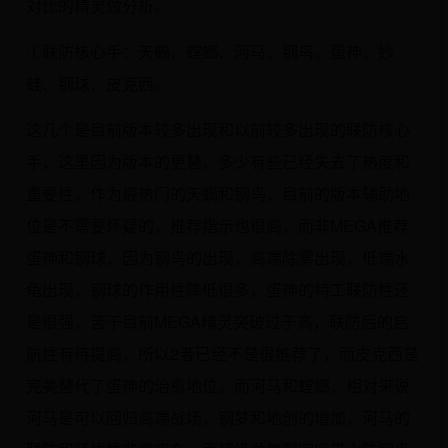
对比的精灵做分析。
①联防核心手：天蝎、螳螂、河马、钢鸟、蛋神、妙
蛙、钢球、皮克西。
这几个是目前版本较多出现和以前较多出现的联防核心
手，这里因为版本的更替，多少有些已经失去了热度和
重要性，作为最热门的天蝎和钢鸟，目前的版本辅助地
位是不需要怀疑的，推荐指示也很高，而非MEGA推荐
蛋神和钢球，因为钢鸟的出现，高端除雾出现，低端水
龟出现，钢球的作用性降低很多，蛋神的特工联防性还
是很强，苦于目前MEGA精灵突破过于高，联防后的启
航性有待提高，所以2者已经不是很推荐了，而皮克西是
完美替代了蛋神的治愈地位。而河马和螳螂，相对来说
河马是可以回归高端战场，钢梦和地创的增加，河马的