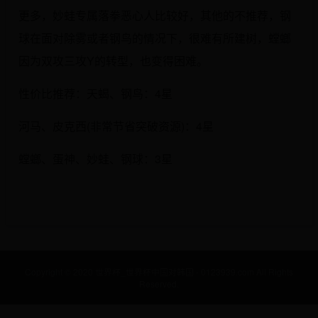
更多，妙蛙专属落拳恶心人比较好，其他的不推荐，钢
球在面对除雾或者钢鸟的情况下，很难有所建树，螳螂
因为双攻三攻Y的转型，也变得困难。
性价比推荐：天蝎、钢鸟：4星
河马、皮克西(非常节省突破资源)：4星
螳螂、蛋神、妙蛙、钢球：3星
Copyright © 2020 世界杯_世界杯中国对韩国 - 0123939.com All Rights
Reserved.