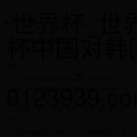
世界杯_世
当前位置：
首页
>
2014世界杯
杯中国对韩
在线调整图像大小
admin
2025-05-09 08:16:24
3467
-
步骤：
1. 点击“文件”或“链接”按钮切换本地文件或在线文件。点
0123939.c
击“选择文件”按钮选择本地文件或输入在线文件URL。图
像格式可以是JPG，PNG，TIFF，GIF，BMP，PS，PS
D，WEBP，TGA，DDS，AVIF，PNM，SVG或XWD
等。
2. 选择一种调整大小的类型：尺寸（以像素为单位）或