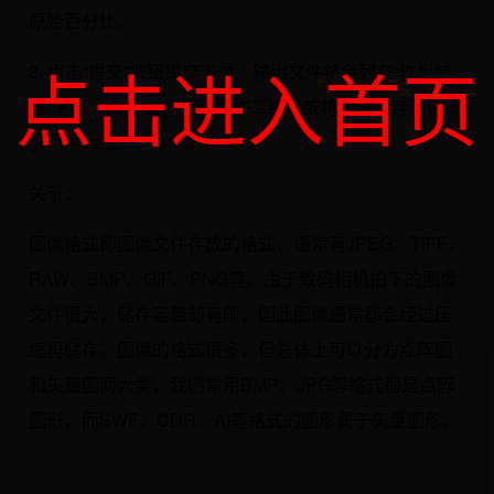
原始百分比。
点击进入首页
3. 点击“提交”按钮提交表单。输出文件将会列在“输出结
果”下面。点击 图标显示文件二维码或将文件保存到Goo
gle Drive或Dropbox。
关于：
图像格式即图像文件存放的格式，通常有JPEG、TIFF、
RAW、BMP、GIF、PNG等。由于数码相机拍下的图像
文件很大，储存容量却有限，因此图像通常都会经过压
缩再储存。图像的格式很多，但总体上可以分为点阵图
和矢量图两大类，我们常用BMP、JPG等格式都是点阵
图形，而SWF、CDR、AI等格式的图形属于矢量图形。