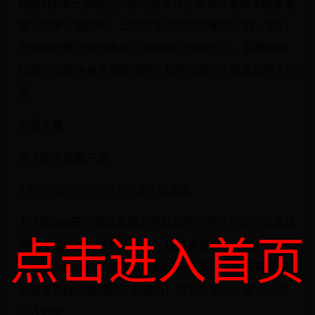
时时app是一款时间交易出售平台，还宅在家里无所事事
嘛？快来下载时时，出售您多余的时间拿到工钱，我们
为您智能推送您想要的，并保障交易的公正，有想要赚
钱的小伙伴快来下载使用吧！软件功能：1.居家能手上门
洗
点击下载
人人圈手机客户端
9.73M / 2016-10-11 / v1.0.0 安卓版
人人圈app是一款技能服务手机软件，用户可以在这里找
点击进入首页
陪玩、找健身、找网络占卜、找情感咨询，如果你有一
技之长，你也可以出售自己的技能来换钱，欢迎有需要
的朋友到绿色资源网下载使用！官方介绍人人圈（S2C
个人创业