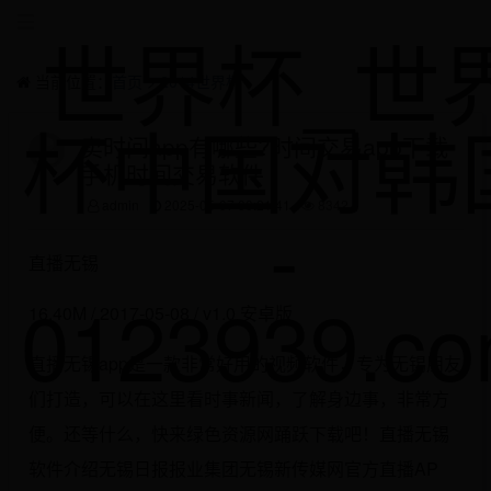
世界杯_世
当前位置：
首页
>
2014世界杯
杯中国对韩
卖时间app有哪些?时间交易app下载-
手机时间交易软件
-
admin
2025-05-07 00:21:41
8342
直播无锡
0123939.c
16.40M / 2017-05-08 / v1.0 安卓版
直播无锡app是一款非常好用的视频软件，专为无锡朋友
们打造，可以在这里看时事新闻，了解身边事，非常方
便。还等什么，快来绿色资源网踊跃下载吧！直播无锡
软件介绍无锡日报报业集团无锡新传媒网官方直播AP