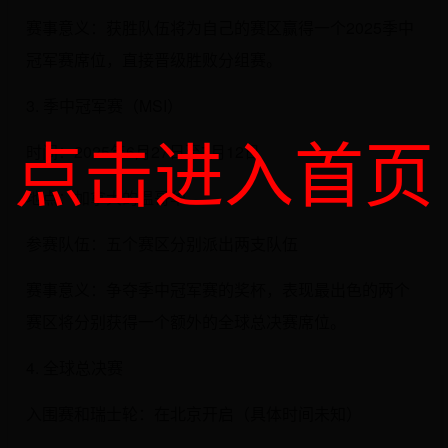
赛事意义：获胜队伍将为自己的赛区赢得一个2025季中
冠军赛席位，直接晋级胜败分组赛。
3. 季中冠军赛（MSI）
点击进入首页
时间：2025年6月27日至7月12日
地点：加拿大的温哥华
参赛队伍：五个赛区分别派出两支队伍
赛事意义：争夺季中冠军赛的奖杯，表现最出色的两个
赛区将分别获得一个额外的全球总决赛席位。
4. 全球总决赛
入围赛和瑞士轮：在北京开启（具体时间未知）