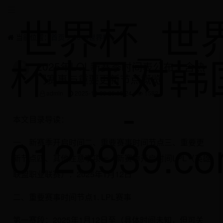
世界杯_世
当前位置：
首页
>
2014世界杯
杯中国对韩
2025年LOL新赛季时间表公布：含热
门赛事与重要更新节点概览
-
admin
2025-12-09 20:05:24
1582
本文目录导读：
0123939.c
一、新赛季开启时间二、重要赛事时间节点三、重要更
新节点四、其他注意事项一、新赛季开启时间LPL（英雄
联盟职业联赛）：2025年1月12日
二、重要赛事时间节点1. LPL赛事
第一赛段：2025年1月12日至（具体时间未知，但可关