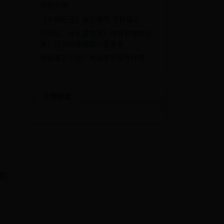
外观亮眼
《永恒纪元》烟花漫天 圣杯狂欢
扫盲帖：什么是电竞？电竞有哪些比
赛？这份扫盲指南一定要看
抱抱果多少钱？抱抱果的营养作用
友情链接
的