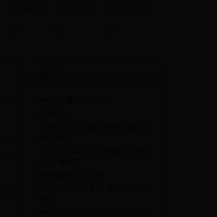
2014世界
今天的世界
世界杯欧洲名
杯
杯
额
最新文章
进球 视频素材 免费下载
掖怎么读
10款心率监测智能手环推荐：哪款才
是你的菜？
nd
【收藏】武威公交卡办理网点又有新
的方
变化，请查收
同姓结婚有什么忌讳0
广西深山举办“芒篙节” “野人”下山送
，它
祝福
499元起，乐视智能手机Y1Pro发布，