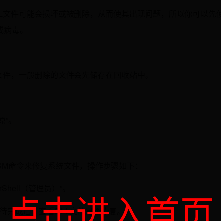
LL文件可能会损坏或被删除，从而使其出现问题，所以你可以先
或病毒。
文件，一般删除的文件会先储存在回收站中。
原”。
ISM命令来修复系统文件，操作步骤如下：
werShell（管理员）”。
点击进入首页
车”，等待完成后，查看DLL文件是否恢复。