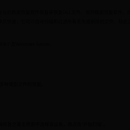
专业的数据恢复软件恢复来恢复DLL文件。说到数据恢复软件，
单又快速，它可以自动扫描和过滤所有丢失或删除的文件，除此
/7 及Windows Server。
200多种类型文件的恢复。
梅恢复之星主界面中选择该设备，再点击“开始扫描”。