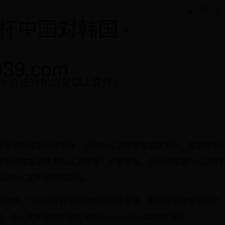
网站首
杯中国对韩国 -
页
939.com
个方法轻松恢复DLL文件！
示它无法启动该程序，因为DLL文件丢失或找不到。其实作为Wi
，那如何恢复丢失的DLL文件呢？不要着急，在介绍恢复DLL文件
以及DLL文件丢失的原因。
操作系统中，DLL文件对于程序的运行很重要，因为在程序被运行时
L文件通常存储在 Windows\system32文件夹中。