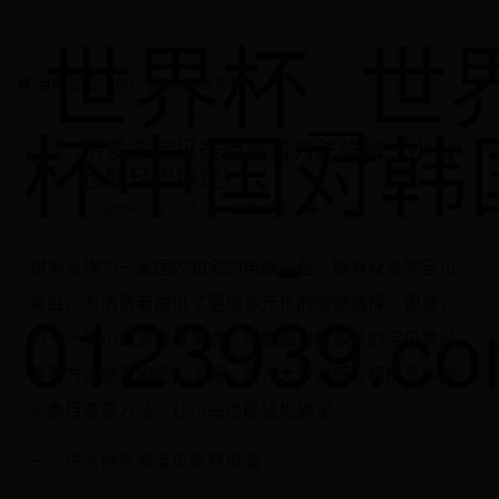
世界杯_世
当前位置：
首页
>
2014世界杯
杯中国对韩
拼多多宝贝类目查看方法详解（小白
也能轻松搞定）
-
admin
2025-06-18 03:09:40
7583
拼多多作为一家国内知名的电商平台，拥有众多的宝贝
0123939.c
类目，为消费者提供了更加多元化的购物选择。但是，
对于一些小白消费者来说，可能会对拼多多的宝贝类目
查看方法感到困惑。下面，就为大家详细介绍拼多多宝
贝类目查看方法，让小白也能轻松搞定。
一、进入拼多多宝贝类目页面