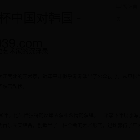
网站首
杯中国对韩国 -
页
939.com
位艺术家的沉浮录
大江南北的艺术家，近年来却似乎渐渐淡出了公众视野。从草根
了跌宕起伏。
06年，他凭借独特的反串表演和深情的演绎，一举拿下年度季军
代音乐完美结合，创造出了一种全新的艺术形式，迅速赢得了广