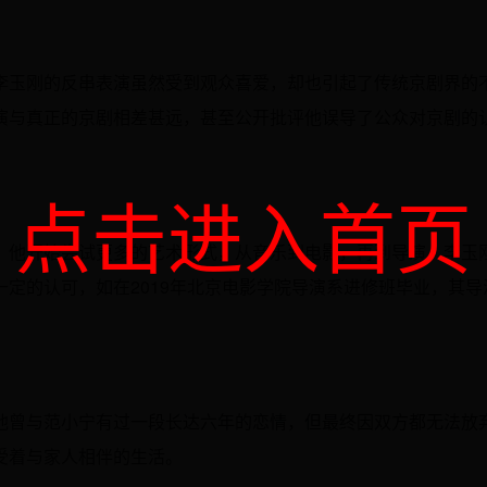
李玉刚的反串表演虽然受到观众喜爱，却也引起了传统京剧界的
演与真正的京剧相差甚远，甚至公开批评他误导了公众对京剧的
点击进入首页
。他开始尝试更多的艺术形式，从音乐到电影，再到导演，李玉
定的认可，如在2019年北京电影学院导演系进修班毕业，其导
他曾与范小宁有过一段长达六年的恋情，但最终因双方都无法放
受着与家人相伴的生活。