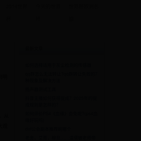
2014世界
今天的世界
世界杯欧洲名
杯
杯
额
最新文章
如何选择适用于灰尘检测的传感器
qq群怎么无法转让?qq群转让失败的7
到明
种现象及解决方法
扬声器测试工具
抖音主播如何获得提成？2025年的提
成规则是怎样的？
如何评价PS4《血缘》会免呢?(ps4血
，从
缘好玩吗)
大观
dnf公会副本推荐刷哪个
老舍，艾青，穆旦……温儒敏老师带