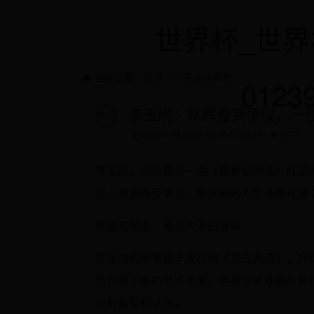
世界杯_世界
当前位置：
首页
>
今天的世界杯
0123
李玉刚：从辉煌到争议，一
admin
2025-12-15 10:23:14
6777
李玉刚，这位曾以一曲《新贵妃醉酒》红遍
星，再到饱受争议，李玉刚的人生道路充满
辉煌的起点：星光大道的璀璨
李玉刚的故事始于央视的《星光大道》，20
而开启了他的艺术生涯。他将传统戏曲与现
众的喜爱和认可。