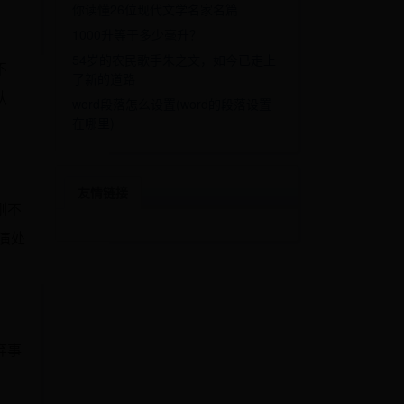
你读懂26位现代文学名家名篇
1000升等于多少毫升？
54岁的农民歌手朱之文，如今已走上
不
了新的道路
认
word段落怎么设置(word的段落设置
在哪里)
友情链接
刚不
演处
弃事